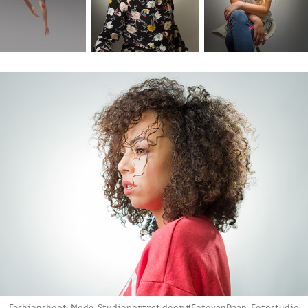
Fashionshoot, Mode, Studioportret door #FotovanDaan, Fotostudio