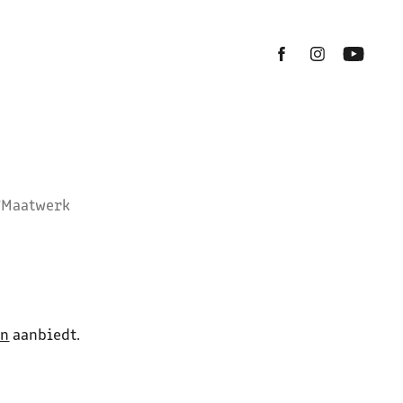
 *Maatwerk
an
aanbiedt.