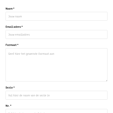
Naam *
Email adres *
Formaat *
Serie *
Nr. *